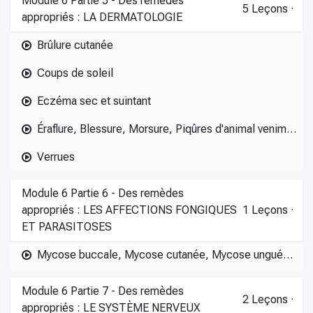
Module 6 Partie 5 - Des remèdes
5
Leçons
·
appropriés : LA DERMATOLOGIE
Brûlure cutanée
Coups de soleil
Eczéma sec et suintant
Éraflure, Blessure, Morsure, Piqûres d'animal venimeux, Piqûres d'araignée, de moustique, de fourmi, ...
Verrues
Module 6 Partie 6 - Des remèdes
appropriés : LES AFFECTIONS FONGIQUES
1
Leçons
·
ET PARASITOSES
Mycose buccale, Mycose cutanée, Mycose unguéale et sous-unguéale
Module 6 Partie 7 - Des remèdes
2
Leçons
·
appropriés : LE SYSTÈME NERVEUX