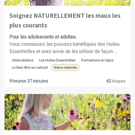
Soignez NATURELLEMENT les maux les
plus courants
Pour les adolescen​ts et adultes.
Vous connaissez les pouvoirs bénéfiques des Huiles
Essentielles et avez envie de les utiliser de façon
sécurisée ? Vous souhaitez différents conseils pour
Intermédiaire
Les Huiles Essentielles
Formations en ligne
rester en bonne santé et en meilleure forme
Le bien-être au naturel
Soins naturels
naturellement ? Vous voulez disposer de différents
remèdes naturels pour aider à la guérison d’infections
9 heures 37 minutes
62
étapes
respiratoires, digestives, … ? Vous souhaitez lutter
plus naturellement contre certains troubles
circulatoires, inflammatoires ou encore
dermatologiques ? Vous désirez avoir des solutions
naturelles en cas de migraine, d’asthme, de fièvre, … ?