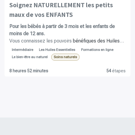
Soignez NATURELLEMENT les petits
maux de vos ENFANTS
Pou​r les bébés à partir de 3 mois et les enfants de
moins de 12 ans.
Vous connaissez les pouvoirs
bénéfiques des Huiles
Essentielles et vous avez envie de les utiliser avec
Intermédiaire
Les Huiles Essentielles
Formations en ligne
votre enfant de façon sécurisée ? Vous souhaitez
Le bien-être au naturel
Soins naturels
différents conseils pour qu’il reste en bonne santé et se
développe au mieux ? Vous désirez avoir des astuces
8 heures 52 minutes
54
étapes
pour booster son immunité ? Vous souhaitez disposer
de plusieurs remèdes naturels pour aider à sa guérison
? Vous voulez obtenir des pistes pour favoriser son
bien-être naturellement ?