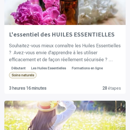
L'essentiel des HUILES ESSENTIELLES
Souhaitez-vous mieux connaître les Huiles Essentielles
? Avez-vous envie d'apprendre à les utiliser
efficacement et de façon réellement sécurisée ?
Désirez-vous avoir chez vous une dizaine d'Huiles
Débutant
Les Huiles Essentielles
Formations en ligne
Essentielles polyvalentes directement utilisables ?
Soins naturels
Voulez-vous connaître différents réflexes simples pour
soulager des maux courants ?
3 heures 16 minutes
28
étapes